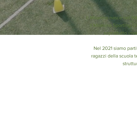
Il Milanino nasce nel 19
il Milanino Sporting C
soprattutto inve
Nel 2021 siamo parti
ragazzi della scuola t
strutt