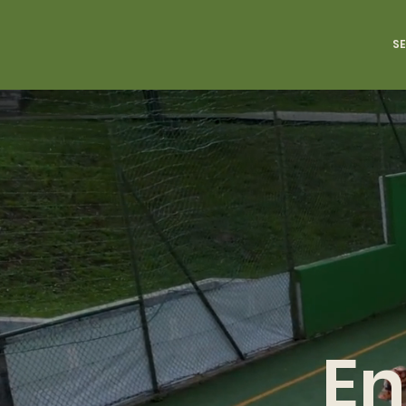
SE
En