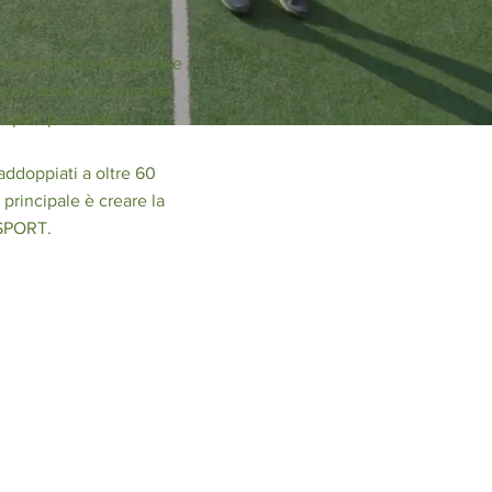
oso progetto di riportare
novo della struttura ma
o sport può dare.
addoppiati a oltre 60
 principale è creare la
 SPORT.