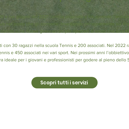
69 e nel giugno del 2021 cambia proprietà e intraprende l’ambizi
lub nel posto che gli compete. Investendo principalmente sul rin
stendo sulle nuove generazioni per riportarli ai valori che solo l
ti con 30 ragazzi nella scuola Tennis e 200 associati. Nel 2022 r
ennis e 450 associati nei vari sport. Nei prossimi anni l’obbiettivo
ura ideale per i giovani e professionisti per godere al pieno dello
Scopri tutti i servizi