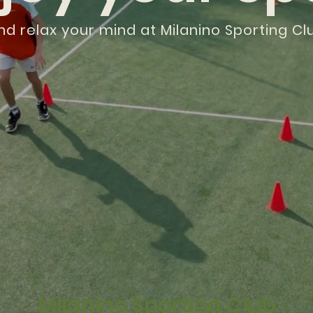
nd relax your mind at Milanino Sporting Cl
Milanino Sporting Club